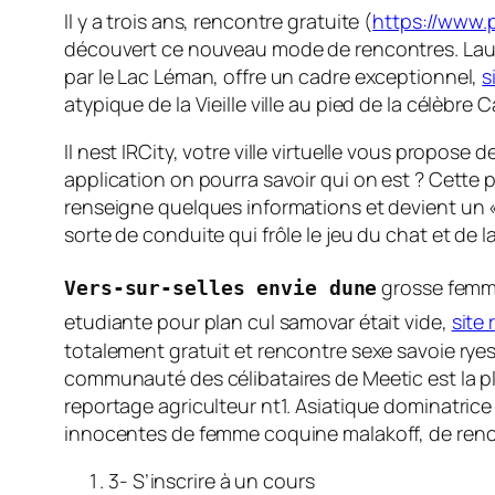
Il y a trois ans, rencontre gratuite (
https://www.p
découvert ce nouveau mode de rencontres. Lausann
par le Lac Léman, offre un cadre exceptionnel,
s
atypique de la Vieille ville au pied de la célèbre
Il nest IRCity, votre ville virtuelle vous propose 
application on pourra savoir qui on est ? Cette pr
renseigne quelques informations et devient un « 
sorte de conduite qui frôle le jeu du chat et de
grosse femm
Vers-sur-selles envie dune
etudiante pour plan cul samovar était vide,
site
totalement gratuit et rencontre sexe savoie ryes
communauté des célibataires de Meetic est la pl
reportage agriculteur nt1. Asiatique dominatric
innocentes de femme coquine malakoff, de renc
3- S’inscrire à un cours