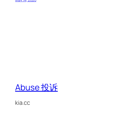
Abuse 投诉
kia.cc