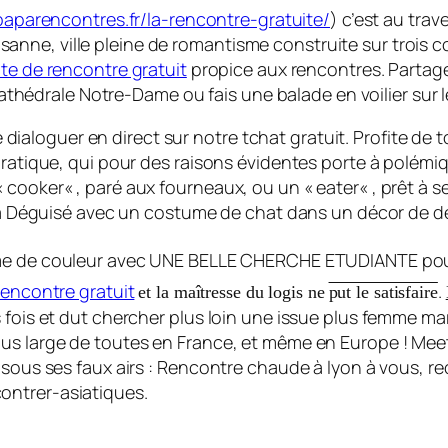
aparencontres.fr/la-rencontre-gratuite/
) c’est au tra
e, ville pleine de romantisme construite sur trois coll
ite de rencontre gratuit
propice aux rencontres. Partage
 Cathédrale Notre-Dame ou fais une balade en voilier sur l
de dialoguer en direct sur notre tchat gratuit. Profite de 
atique, qui pour des raisons évidentes porte à polémique, 
cooker« , paré aux fourneaux, ou un « eater« , prêt à se
 la Déguisé avec un costume de chat dans un décor de des
e de couleur avec
UNE BELLE CHERCHE ETUDIANTE
pou
 rencontre gratuit
.
et la maîtresse du logis ne
put le satisfaire
 fois et dut chercher plus loin une issue plus femme ma
us large de toutes en France, et même en Europe ! Meeti
e sous ses faux airs : Rencontre chaude à lyon à vous,
ontrer-asiatiques.