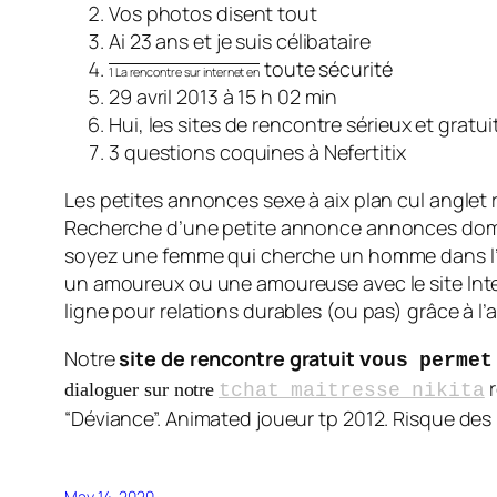
Vos photos disent tout
Ai 23 ans et je suis célibataire
toute sécurité
1 La rencontre sur internet en
29 avril 2013 à 15 h 02 min
Hui, les sites de rencontre
sérieux et gratu
3 questions coquines à Nefertitix
Les petites annonces sexe à aix plan cul angle
Recherche d’une petite annonce annonces domina
soyez une femme qui cherche un homme dans l’ 
un amoureux ou une amoureuse avec le site Inter
ligne pour relations durables (ou pas) grâce à l’a
Notre
site
de rencontre gratuit
vous permet
r
dialoguer sur notre
tchat maitresse nikita
“Déviance”. Animated joueur tp 2012. Risque des 13
May 14, 2020